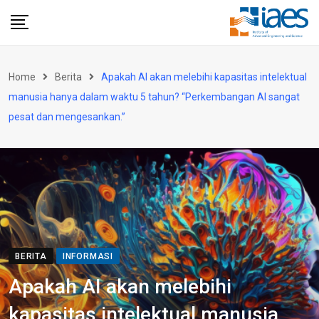
Skip
to
content
Home
Berita
Apakah AI akan melebihi kapasitas intelektual
manusia hanya dalam waktu 5 tahun? “Perkembangan AI sangat
pesat dan mengesankan.”
BERITA
INFORMASI
Apakah AI akan melebihi
kapasitas intelektual manusia