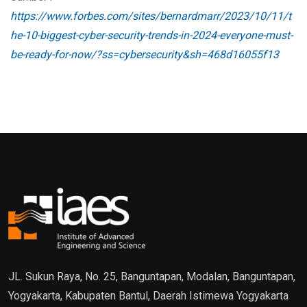
https://www.forbes.com/sites/bernardmarr/2023/10/11/t
he-10-biggest-cyber-security-trends-in-2024-everyone-must-
be-ready-for-now/?ss=cybersecurity&sh=468d16055f13
JL. Sukun Raya, No. 25, Banguntapan, Modalan, Banguntapan,
Yogyakarta, Kabupaten Bantul, Daerah Istimewa Yogyakarta