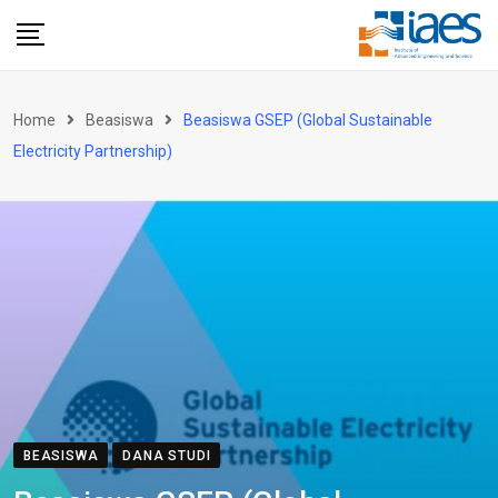
Skip
to
content
Home
Beasiswa
Beasiswa GSEP (Global Sustainable
Electricity Partnership)
BEASISWA
DANA STUDI