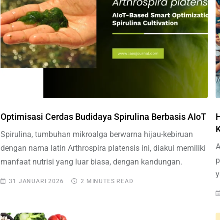
Optimisasi Cerdas Budidaya Spirulina Berbasis AIoT
H
K
Spirulina, tumbuhan mikroalga berwarna hijau-kebiruan
A
dengan nama latin Arthrospira platensis ini, diakui memiliki
p
manfaat nutrisi yang luar biasa, dengan kandungan.
y
31 JANUARI 2026
2 MINUTES READ