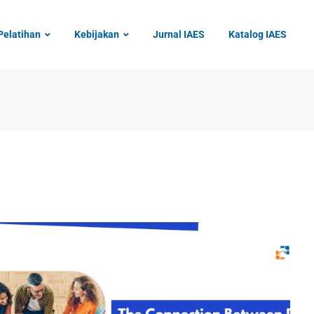
Pelatihan
Kebijakan
Jurnal IAES
Katalog IAES