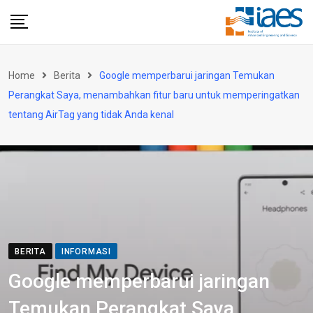
Skip
to
content
Home
Berita
Google memperbarui jaringan Temukan
Perangkat Saya, menambahkan fitur baru untuk memperingatkan
tentang AirTag yang tidak Anda kenal
BERITA
INFORMASI
Google memperbarui jaringan
Temukan Perangkat Saya,