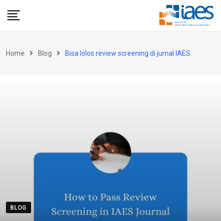
Skip
to
content
Home
Blog
Bisa lolos review screening di jurnal IAES
BLOG