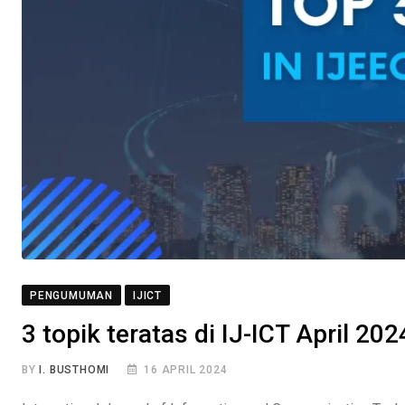
PENGUMUMAN
IJICT
3 topik teratas di IJ-ICT April 20
BY
I. BUSTHOMI
16 APRIL 2024