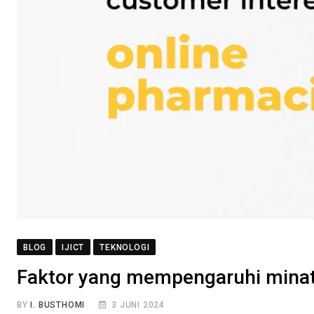
BLOG
IJICT
TEKNOLOGI
Faktor yang mempengaruhi minat
BY
I. BUSTHOMI
3 JUNI 2024