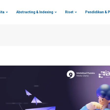
ita
Abstracting & Indexing
Riset
Pendidikan & P