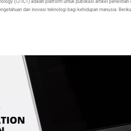
logy (IJ-ICT) adalah platform untuk publikasi artikel penelitian d
ngetahuan dan inovasi teknologi bagi kehidupan manusia. Berikut