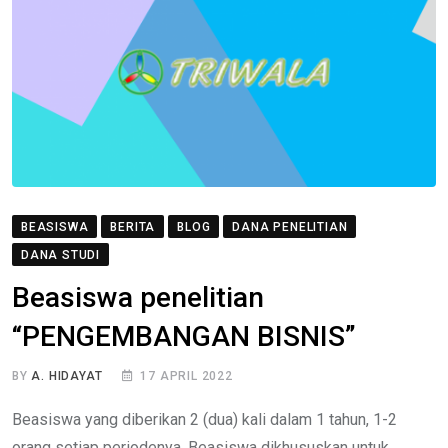
BEASISWA
BERITA
BLOG
DANA PENELITIAN
DANA STUDI
Beasiswa penelitian
“PENGEMBANGAN BISNIS”
BY
A. HIDAYAT
17 APRIL 2022
Beasiswa yang diberikan 2 (dua) kali dalam 1 tahun, 1-2
orang setiap periodenya. Beasiswa dikhususkan untuk